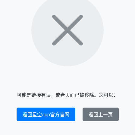
可能是链接有误，或者页面已被移除。您可以：
返回星空app官方官网
返回上一页