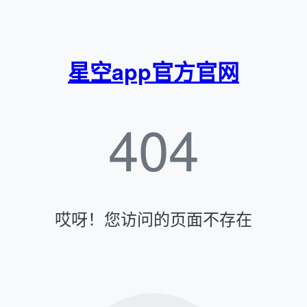
星空app官方官网
404
哎呀！您访问的页面不存在