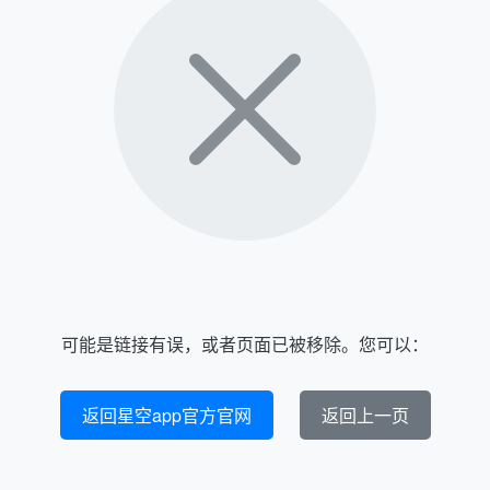
可能是链接有误，或者页面已被移除。您可以：
返回星空app官方官网
返回上一页