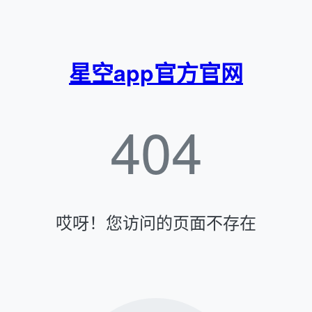
星空app官方官网
404
哎呀！您访问的页面不存在