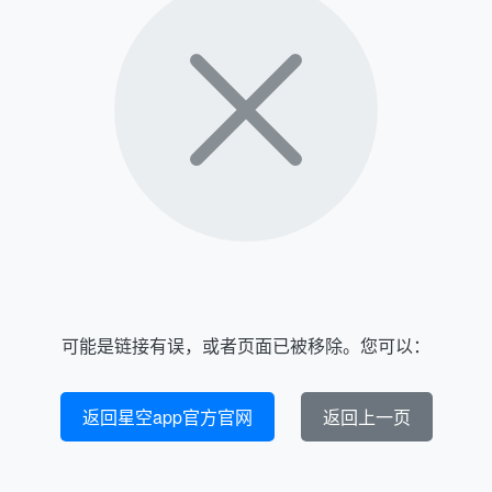
可能是链接有误，或者页面已被移除。您可以：
返回星空app官方官网
返回上一页