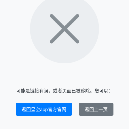
可能是链接有误，或者页面已被移除。您可以：
返回星空app官方官网
返回上一页