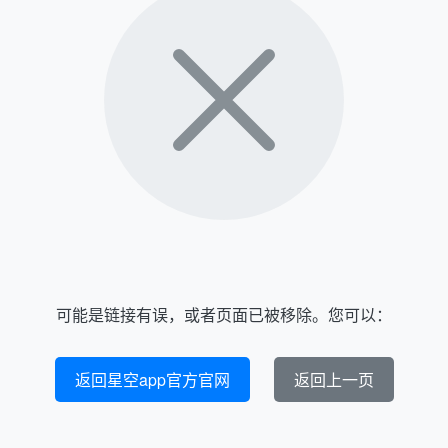
可能是链接有误，或者页面已被移除。您可以：
返回星空app官方官网
返回上一页