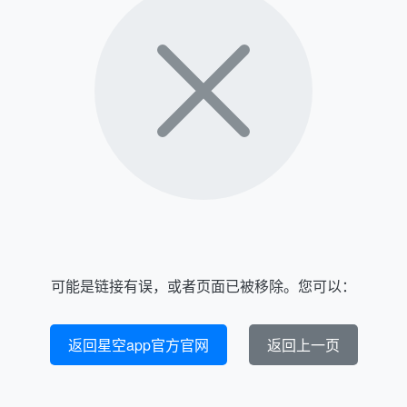
可能是链接有误，或者页面已被移除。您可以：
返回星空app官方官网
返回上一页